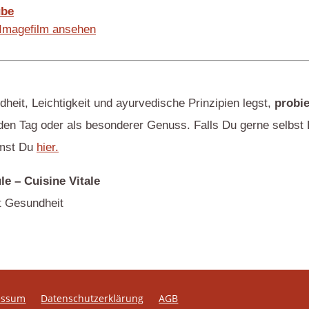
ube
Imagefilm ansehen
heit, Leichtigkeit und ayurvedische Prinzipien legst,
probi
jeden Tag oder als besonderer Genuss. Falls Du gerne selbst 
mmst Du
hier.
e – Cuisine Vitale
 Gesundheit
essum
Datenschutzerklärung
AGB