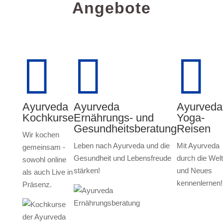
Angebote



Ayurveda
Ayurveda
Ayurveda
Kochkurse
Ernährungs- und
Yoga-
Gesundheitsberatung
Reisen
Wir kochen
Leben nach Ayurveda und die
Mit Ayurveda
gemeinsam -
Gesundheit und Lebensfreude
durch die Welt
sowohl online
stärken!
und Neues
als auch Live in
kennenlernen!
Präsenz.